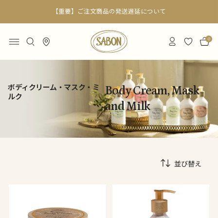
【重要】ご注文商品の発送遅延について
0
ボディクリーム・マスク・ミ
Body Cream, Mask
ルク
and Milk
並び替え