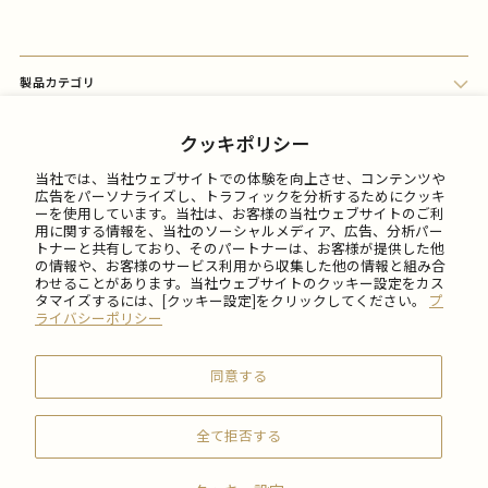
製品カテゴリ
会員メニュー
クッキポリシー
当社では、当社ウェブサイトでの体験を向上させ、コンテンツや
FAQ
広告をパーソナライズし、トラフィックを分析するためにクッキ
ーを使用しています。当社は、お客様の当社ウェブサイトのご利
用に関する情報を、当社のソーシャルメディア、広告、分析パー
トナーと共有しており、そのパートナーは、お客様が提供した他
ご利用について
の情報や、お客様のサービス利用から収集した他の情報と組み合
わせることがあります。当社ウェブサイトのクッキー設定をカス
タマイズするには、[クッキー設定]をクリックしてください。
プ
会社情報
ライバシーポリシー
同意する
全て拒否する
© 2026 SABON Japan Inc.