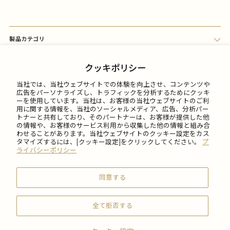
製品カテゴリ
会員メニュー
クッキポリシー
当社では、当社ウェブサイトでの体験を向上させ、コンテンツや
FAQ
広告をパーソナライズし、トラフィックを分析するためにクッキ
ーを使用しています。当社は、お客様の当社ウェブサイトのご利
用に関する情報を、当社のソーシャルメディア、広告、分析パー
トナーと共有しており、そのパートナーは、お客様が提供した他
ご利用について
の情報や、お客様のサービス利用から収集した他の情報と組み合
わせることがあります。当社ウェブサイトのクッキー設定をカス
タマイズするには、[クッキー設定]をクリックしてください。
プ
会社情報
ライバシーポリシー
同意する
全て拒否する
© 2026 SABON Japan Inc.