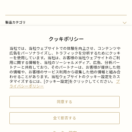
製品カテゴリ
会員メニュー
クッキポリシー
当社では、当社ウェブサイトでの体験を向上させ、コンテンツや
FAQ
広告をパーソナライズし、トラフィックを分析するためにクッキ
ーを使用しています。当社は、お客様の当社ウェブサイトのご利
用に関する情報を、当社のソーシャルメディア、広告、分析パー
トナーと共有しており、そのパートナーは、お客様が提供した他
ご利用について
の情報や、お客様のサービス利用から収集した他の情報と組み合
わせることがあります。当社ウェブサイトのクッキー設定をカス
タマイズするには、[クッキー設定]をクリックしてください。
プ
会社情報
ライバシーポリシー
同意する
全て拒否する
© 2026 SABON Japan Inc.