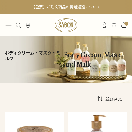
【重要】ご注文商品の発送遅延について
0
ボディクリーム・マスク・ミ
Body Cream, Mask
ルク
and Milk
並び替え