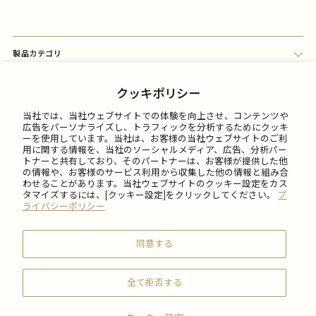
製品カテゴリ
会員メニュー
クッキポリシー
当社では、当社ウェブサイトでの体験を向上させ、コンテンツや
FAQ
広告をパーソナライズし、トラフィックを分析するためにクッキ
ーを使用しています。当社は、お客様の当社ウェブサイトのご利
用に関する情報を、当社のソーシャルメディア、広告、分析パー
トナーと共有しており、そのパートナーは、お客様が提供した他
ご利用について
の情報や、お客様のサービス利用から収集した他の情報と組み合
わせることがあります。当社ウェブサイトのクッキー設定をカス
タマイズするには、[クッキー設定]をクリックしてください。
プ
会社情報
ライバシーポリシー
同意する
全て拒否する
© 2026 SABON Japan Inc.