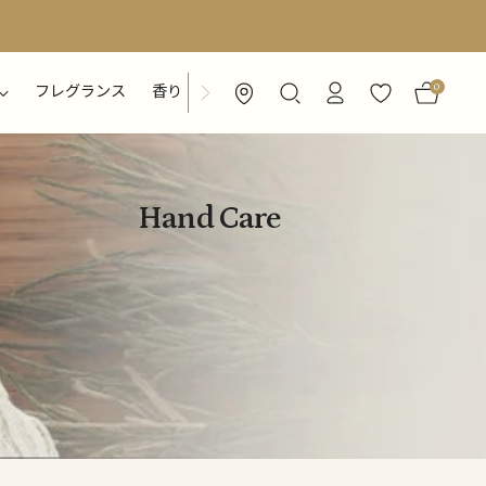
0
フレグランス
香り
特集ページ
Hand Care