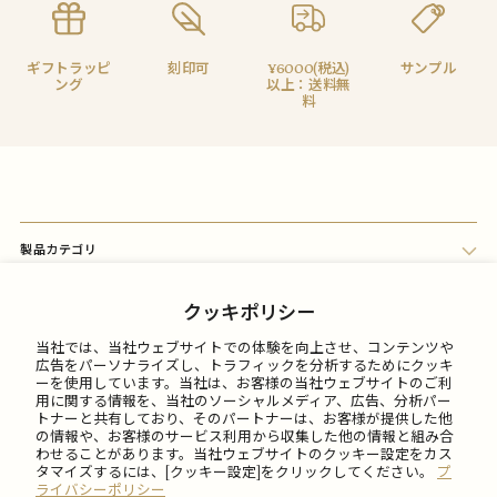
ギフトラッピ
刻印可
¥6000(税込)
サンプル
ング
以上：送料無
料
製品カテゴリ
会員メニュー
クッキポリシー
当社では、当社ウェブサイトでの体験を向上させ、コンテンツや
FAQ
広告をパーソナライズし、トラフィックを分析するためにクッキ
ーを使用しています。当社は、お客様の当社ウェブサイトのご利
用に関する情報を、当社のソーシャルメディア、広告、分析パー
トナーと共有しており、そのパートナーは、お客様が提供した他
ご利用について
の情報や、お客様のサービス利用から収集した他の情報と組み合
わせることがあります。当社ウェブサイトのクッキー設定をカス
タマイズするには、[クッキー設定]をクリックしてください。
プ
会社情報
ライバシーポリシー