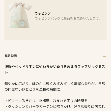
ラッピング
ラッピングバッグに商品をお包みいたします。
商
品
商品説明
を
カ
洋服やベッドリネンにやわらかい香りを添えるファブリックミス
ー
ト
ト
に
華やかに広がり、ほのかに続くみずみずしく清潔な香りが、日常
追
の何気ないひとときを至福の瞬間に。
加
し
・ピローに吹きかけ、幸福感に包まれる眠りの時間を
て
・クッションカバーやカーテンに吹きかけ、好きな香りに包まれ
い