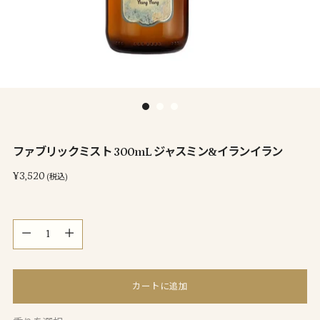
ファブリックミスト 300mL ジャスミン&イランイラン
通
¥3,520
(税込)
常
価
量
格
量
カートに追加