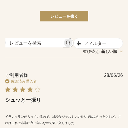
レビューを書く
フィルター
レ
並び替え
新しい順
:
ビ
ュ
ー
を
公
ご利用者様
28/06/26
検
開
確認済み購入者
索
日
シュッと一振り
イランイランが入っているので、純粋なジャスミンの香りではなかったけれど、こ
れはこれで非常に良い匂いなので気に入りました。