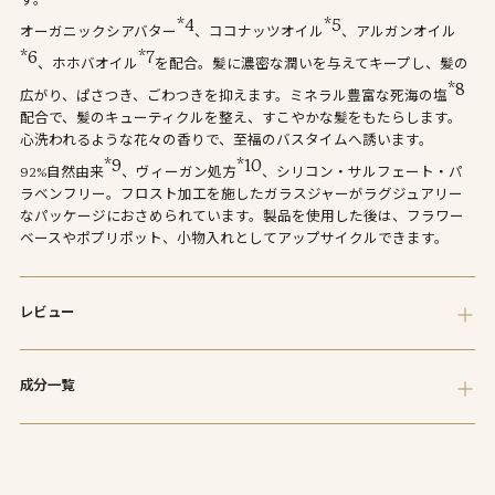
ま
*4
*5
オーガニックシアバター
、ココナッツオイル
、アルガンオイル
す
*6
*7
、ホホバオイル
を配合。髪に濃密な潤いを与えてキープし、髪の
*8
広がり、ぱさつき、ごわつきを抑えます。ミネラル豊富な死海の塩
配合で、髪のキューティクルを整え、すこやかな髪をもたらします。
心洗われるような花々の香りで、至福のバスタイムへ誘います。
*9
*10
92%自然由来
、ヴィーガン処方
、シリコン・サルフェート・パ
ラベンフリー。フロスト加工を施したガラスジャーがラグジュアリー
なパッケージにおさめられています。製品を使用した後は、フラワー
ベースやポプリポット、小物入れとしてアップサイクルできます。
レビュー
成分一覧