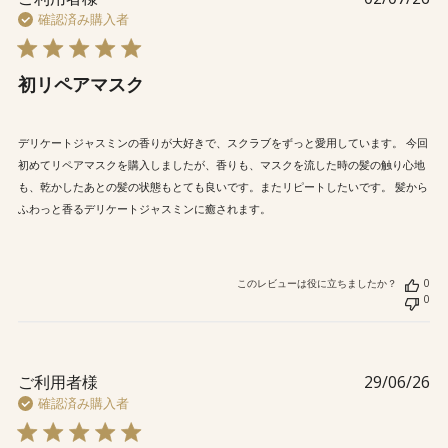
検
開
確認済み購入者
索
日
初リペアマスク
デリケートジャスミンの香りが大好きで、スクラブをずっと愛用しています。 今回
初めてリペアマスクを購入しましたが、香りも、マスクを流した時の髪の触り心地
も、乾かしたあとの髪の状態もとても良いです。またリピートしたいです。 髪から
ふわっと香るデリケートジャスミンに癒されます。
このレビューは役に立ちましたか？
0
0
公
ご利用者様
29/06/26
開
確認済み購入者
日