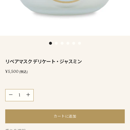
リペアマスク デリケート・ジャスミン
通
¥5,500
(税込)
常
価
量
格
量
カートに追加