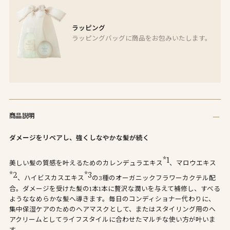
ラッピング
ラッピングバッグに商品をお包みいたします。
商
品
商品説明
を
カ
ダメージをリペアし、強くしなやかな髪が続く
ー
ト
*1
美しい髪の質感を叶えるためのカレンデュラエキス
、マロウエキス
に
*2
*3
追
、ハイビスカスエキス
の3種のオーガニックフラワーカクテル配
合。ダメージを受けた髪の1本1本に贅沢な潤いを与えて補修し、すべる
加
ようななめらかな髪へ導きます。毎日のコンディショナー代わりに、
し
集中保湿ケアのためのヘアマスクとして、またはスタイリング用のヘ
て
アクリームとしてライフスタイルに合わせたマルチな使い方が叶いま
い
す。