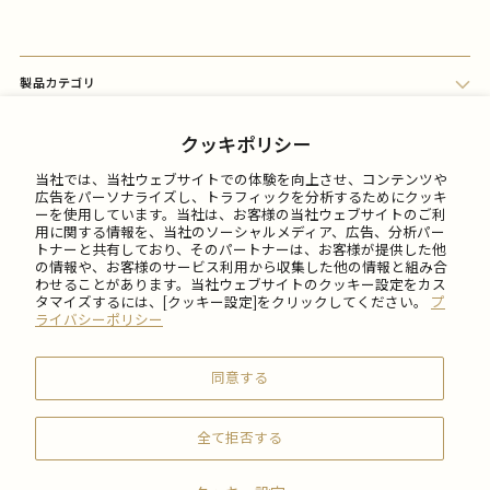
製品カテゴリ
会員メニュー
クッキポリシー
当社では、当社ウェブサイトでの体験を向上させ、コンテンツや
FAQ
広告をパーソナライズし、トラフィックを分析するためにクッキ
ーを使用しています。当社は、お客様の当社ウェブサイトのご利
用に関する情報を、当社のソーシャルメディア、広告、分析パー
トナーと共有しており、そのパートナーは、お客様が提供した他
ご利用について
の情報や、お客様のサービス利用から収集した他の情報と組み合
わせることがあります。当社ウェブサイトのクッキー設定をカス
タマイズするには、[クッキー設定]をクリックしてください。
プ
会社情報
ライバシーポリシー
同意する
全て拒否する
© 2026 SABON Japan Inc.