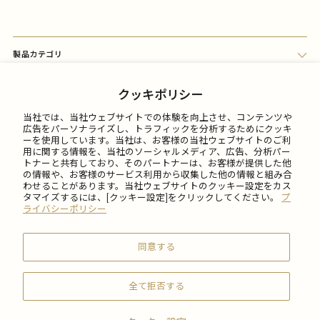
製品カテゴリ
会員メニュー
クッキポリシー
当社では、当社ウェブサイトでの体験を向上させ、コンテンツや
FAQ
広告をパーソナライズし、トラフィックを分析するためにクッキ
ーを使用しています。当社は、お客様の当社ウェブサイトのご利
用に関する情報を、当社のソーシャルメディア、広告、分析パー
トナーと共有しており、そのパートナーは、お客様が提供した他
ご利用について
の情報や、お客様のサービス利用から収集した他の情報と組み合
わせることがあります。当社ウェブサイトのクッキー設定をカス
タマイズするには、[クッキー設定]をクリックしてください。
プ
会社情報
ライバシーポリシー
同意する
全て拒否する
© 2026 SABON Japan Inc.