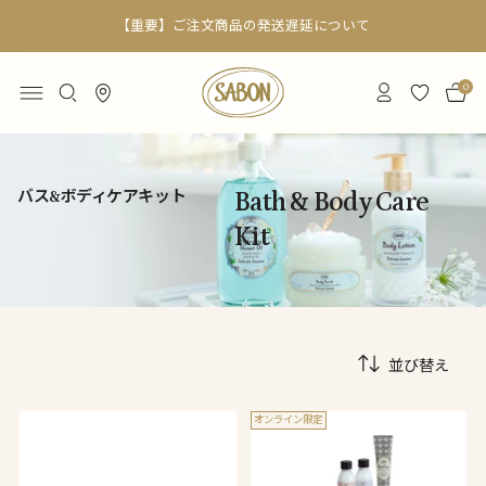
【重要】ご注文商品の発送遅延について
0
バス&ボディケアキット
Bath & Body Care
Kit
並び替え
オンライン限定