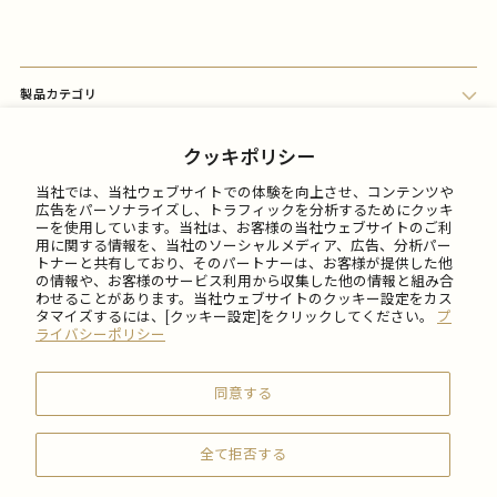
製品カテゴリ
会員メニュー
クッキポリシー
当社では、当社ウェブサイトでの体験を向上させ、コンテンツや
FAQ
広告をパーソナライズし、トラフィックを分析するためにクッキ
ーを使用しています。当社は、お客様の当社ウェブサイトのご利
用に関する情報を、当社のソーシャルメディア、広告、分析パー
トナーと共有しており、そのパートナーは、お客様が提供した他
ご利用について
の情報や、お客様のサービス利用から収集した他の情報と組み合
わせることがあります。当社ウェブサイトのクッキー設定をカス
タマイズするには、[クッキー設定]をクリックしてください。
プ
会社情報
ライバシーポリシー
同意する
全て拒否する
© 2026 SABON Japan Inc.