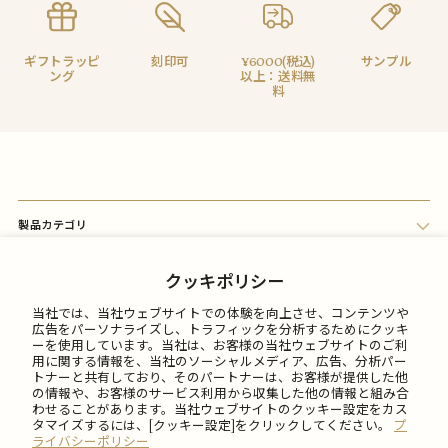
ギフトラッピ
刻印可
¥6000(税込)
サンプル
ング
以上：送料無
料
製品カテゴリ
会員メニュー
クッキポリシー
当社では、当社ウェブサイトでの体験を向上させ、コンテンツや
FAQ
広告をパーソナライズし、トラフィックを分析するためにクッキ
ーを使用しています。当社は、お客様の当社ウェブサイトのご利
用に関する情報を、当社のソーシャルメディア、広告、分析パー
トナーと共有しており、そのパートナーは、お客様が提供した他
ご利用について
の情報や、お客様のサービス利用から収集した他の情報と組み合
わせることがあります。当社ウェブサイトのクッキー設定をカス
タマイズするには、[クッキー設定]をクリックしてください。
プ
会社情報
ライバシーポリシー