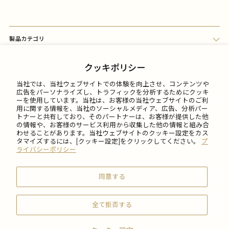
製品カテゴリ
会員メニュー
クッキポリシー
当社では、当社ウェブサイトでの体験を向上させ、コンテンツや
FAQ
広告をパーソナライズし、トラフィックを分析するためにクッキ
ーを使用しています。当社は、お客様の当社ウェブサイトのご利
用に関する情報を、当社のソーシャルメディア、広告、分析パー
トナーと共有しており、そのパートナーは、お客様が提供した他
ご利用について
の情報や、お客様のサービス利用から収集した他の情報と組み合
わせることがあります。当社ウェブサイトのクッキー設定をカス
タマイズするには、[クッキー設定]をクリックしてください。
プ
会社情報
ライバシーポリシー
同意する
全て拒否する
© 2026 SABON Japan Inc.