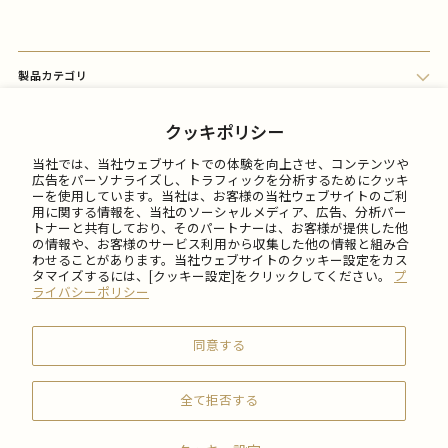
製品カテゴリ
会員メニュー
クッキポリシー
当社では、当社ウェブサイトでの体験を向上させ、コンテンツや
FAQ
広告をパーソナライズし、トラフィックを分析するためにクッキ
ーを使用しています。当社は、お客様の当社ウェブサイトのご利
用に関する情報を、当社のソーシャルメディア、広告、分析パー
トナーと共有しており、そのパートナーは、お客様が提供した他
ご利用について
の情報や、お客様のサービス利用から収集した他の情報と組み合
わせることがあります。当社ウェブサイトのクッキー設定をカス
タマイズするには、[クッキー設定]をクリックしてください。
プ
会社情報
ライバシーポリシー
同意する
全て拒否する
© 2026 SABON Japan Inc.