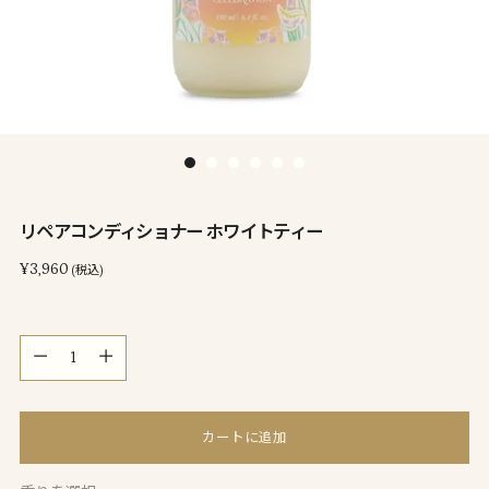
リペアコンディショナー ホワイトティー
通
¥3,960
(税込)
常
価
量
格
量
カートに追加