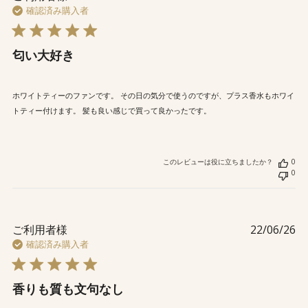
検
開
確認済み購入者
索
日
匂い大好き
ホワイトティーのファンです。 その日の気分で使うのですが、プラス香水もホワイ
トティー付けます。 髪も良い感じで買って良かったです。
このレビューは役に立ちましたか？
0
0
公
ご利用者様
22/06/26
開
確認済み購入者
日
香りも質も文句なし