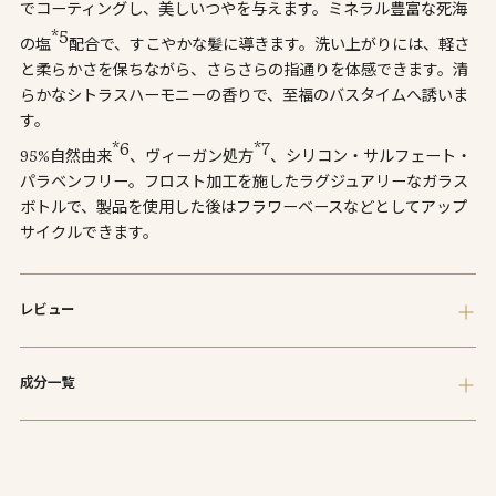
でコーティングし、美しいつやを与えます。ミネラル豊富な死海
ま
*5
す
の塩
配合で、すこやかな髪に導きます。洗い上がりには、軽さ
と柔らかさを保ちながら、さらさらの指通りを体感できます。清
らかなシトラスハーモニーの香りで、至福のバスタイムへ誘いま
す。
*6
*7
95%自然由来
、ヴィーガン処方
、シリコン・サルフェート・
パラベンフリー。フロスト加工を施したラグジュアリーなガラス
ボトルで、製品を使用した後はフラワーベースなどとしてアップ
サイクルできます。
レビュー
成分一覧