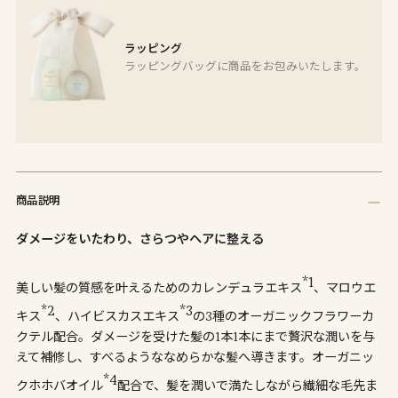
ラッピング
ラッピングバッグに商品をお包みいたします。
商
品
商品説明
を
カ
ダメージをいたわり、さらつやヘアに整える
ー
ト
*1
美しい髪の質感を叶えるためのカレンデュラエキス
、マロウエ
に
追
*2
*3
キス
、ハイビスカスエキス
の3種のオーガニックフラワーカ
加
クテル配合。ダメージを受けた髪の1本1本にまで贅沢な潤いを与
し
えて補修し、すべるようななめらかな髪へ導きます。オーガニッ
て
*4
クホホバオイル
配合で、髪を潤いで満たしながら繊細な毛先ま
い