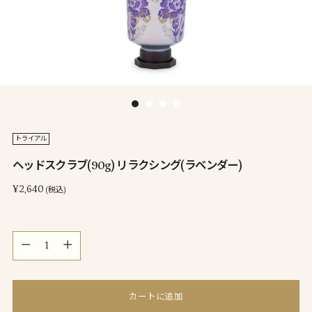
トライアル
ヘッドスクラブ(90g) リラクシング(ラベンダー)
通
¥2,640
(税込)
常
価
量
格
量
カートに追加