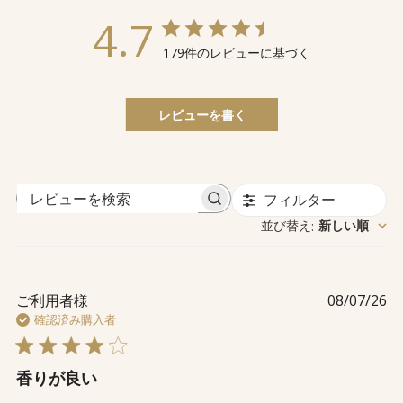
4.7
179件のレビューに基づく
レビューを書く
フィルター
レ
並び替え
新しい順
:
ビ
ュ
ー
を
公
ご利用者様
08/07/26
検
開
確認済み購入者
索
日
香りが良い