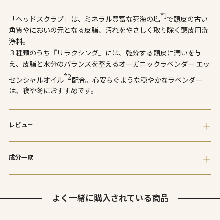
い
*1
「ヘッドスクラブ」は、ミネラル豊富な死海の塩
で頭皮の古い
ま
角質やにおいの元となる皮脂、汚れをやさしく取り除く頭皮用洗
す
浄料。
３種類のうち『リラクシング』には、乾燥する頭皮に潤いを与
え、皮脂と水分のバランスを整えるオーガニックラベンダー エッ
*2
センシャルオイル
配合。心安らぐような穏やかなラベンダー
は、夜や冬におすすめです。
レビュー
成分一覧
よく一緒に購入されている商品