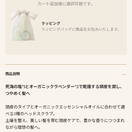
カート追加後に選択可能です。
ラッピング
ラッピングバッグに商品をお包みいたします。
商
品
商品説明
を
カ
死海の塩*1とオーガニックラベンダー*2で乾燥する頭皮を潤し、
ー
つやめく髪へ
ト
に
頭皮のタイプとオーガニックエッセンシャルオイルに合わせて選
追
べる3種のヘッドスクラブ。
加
土壌を整え、美しい髪を育む頭皮ケアで、豊かな香りにつつまれ
し
ながら理想の髪へ。
て