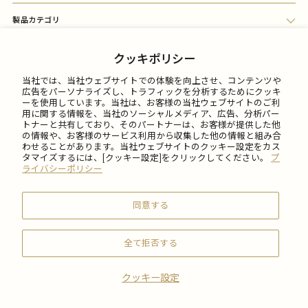
製品カテゴリ
会員メニュー
クッキポリシー
当社では、当社ウェブサイトでの体験を向上させ、コンテンツや
FAQ
広告をパーソナライズし、トラフィックを分析するためにクッキ
ーを使用しています。当社は、お客様の当社ウェブサイトのご利
用に関する情報を、当社のソーシャルメディア、広告、分析パー
トナーと共有しており、そのパートナーは、お客様が提供した他
ご利用について
の情報や、お客様のサービス利用から収集した他の情報と組み合
わせることがあります。当社ウェブサイトのクッキー設定をカス
タマイズするには、[クッキー設定]をクリックしてください。
プ
会社情報
ライバシーポリシー
同意する
全て拒否する
© 2026 SABON Japan Inc.
クッキー設定