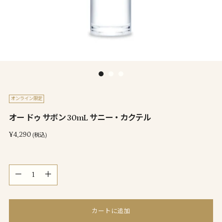
オンライン限定
オー ドゥ サボン 30mL サニー・カクテル
通
¥4,290
(税込)
常
価
量
格
量
カートに追加