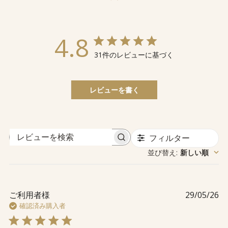
4.8
31件のレビューに基づく
レビューを書く
フィルター
レ
並び替え
新しい順
:
ビ
ュ
ー
を
公
ご利用者様
29/05/26
検
開
確認済み購入者
索
日