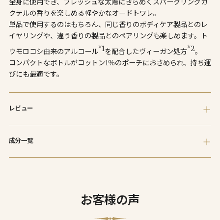
全身に使用でき、フレッシュな太陽にきらめくスパークリングカ
に
クテルの香りを楽しめる軽やかなオードトワレ。
追
単品で使用するのはもちろん、同じ香りのボディケア製品とのレ
加
イヤリングや、違う香りの製品とのペアリングも楽しめます。ト
し
*1
*2
ウモロコシ由来のアルコール
を配合したヴィーガン処方
。
て
コンパクトなボトルがコットン1％のポーチにおさめられ、持ち運
い
びにも最適です。
ま
す
レビュー
成分一覧
お客様の声