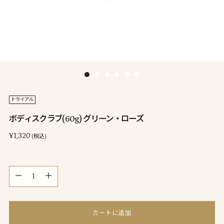
トライアル
ボディスクラブ(60g) グリーン・ローズ
通
¥1,320
(税込)
常
価
量
格
量
カートに追加