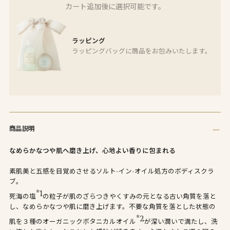
カート追加後に選択可能です。
ラッピング
ラッピングバッグに商品をお包みいたします。
商
品
商品説明
を
カ
なめらかなつや肌へ磨き上げ、心地よい香りに包まれる
ー
ト
素肌美と五感を目覚めさせるソルト-イン-オイル処方のボディスクラ
に
ブ。
追
*1
死海の塩
の粒子が肌のざらつきやくすみの元となる古い角質を落と
加
し、なめらかなつや肌に磨き上げます。不要な角質を落とした状態の
し
*2
肌を３種のオーガニックボタニカルオイル
が深い潤いで満たし、洗
て