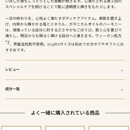
い流した後もしっとりとした感触が続きます。心満たされる週２回の
い
スペシャルケアを続けることで肌に透明感と輝きをもたらします。
ま
す
一日の終わりを、心地よく満たすボディケアアイテム。素肌を磨き上
げ、内側から輝かせる塩とミネラル、ボタニカルオイルのハーモニー
は、頑張っている自分に対するささやかなごほうび。肌と心を喜びで
満たし、明日からも明るく輝ける自分へと導きます。ヴィーガン処方
*3
、界面活性剤不使用。60gのSサイズは初めての方やプチギフトにお
すすめです。
レビュー
成分一覧
よく一緒に購入されている商品