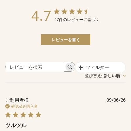
4.7
47件のレビューに基づく
レビューを書く
フィルター
レ
並び替え
新しい順
:
ビ
ュ
ー
を
公
ご利用者様
09/06/26
検
開
確認済み購入者
索
日
ツルツル