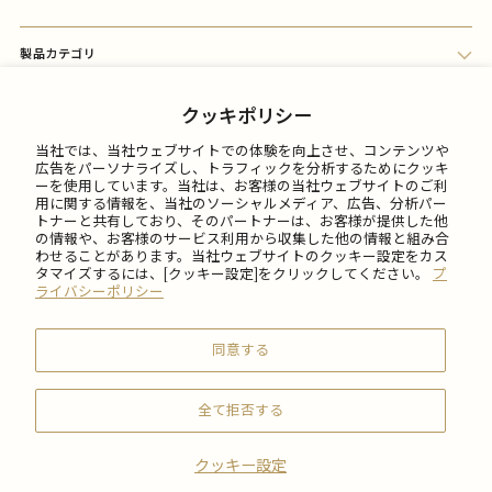
製品カテゴリ
会員メニュー
クッキポリシー
当社では、当社ウェブサイトでの体験を向上させ、コンテンツや
FAQ
広告をパーソナライズし、トラフィックを分析するためにクッキ
ーを使用しています。当社は、お客様の当社ウェブサイトのご利
用に関する情報を、当社のソーシャルメディア、広告、分析パー
トナーと共有しており、そのパートナーは、お客様が提供した他
ご利用について
の情報や、お客様のサービス利用から収集した他の情報と組み合
わせることがあります。当社ウェブサイトのクッキー設定をカス
タマイズするには、[クッキー設定]をクリックしてください。
プ
会社情報
ライバシーポリシー
同意する
全て拒否する
© 2026 SABON Japan Inc.
クッキー設定