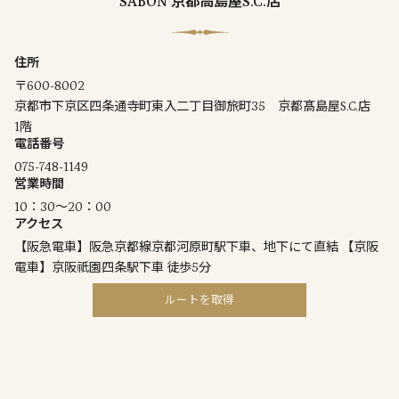
SABON 京都高島屋S.C.店
住所
〒600-8002
京都市下京区四条通寺町東入二丁目御旅町35 京都髙島屋S.C.店
1階
電話番号
075-748-1149
営業時間
10：30～20：00
アクセス
【阪急電車】阪急京都線京都河原町駅下車、地下にて直結 【京阪
電車】京阪祇園四条駅下車 徒歩5分
ルートを取得