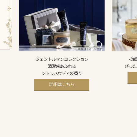
ジェントルマンコレクション
<満
清潔感あふれる
ぴった
シトラスウディの香り
詳細はこちら