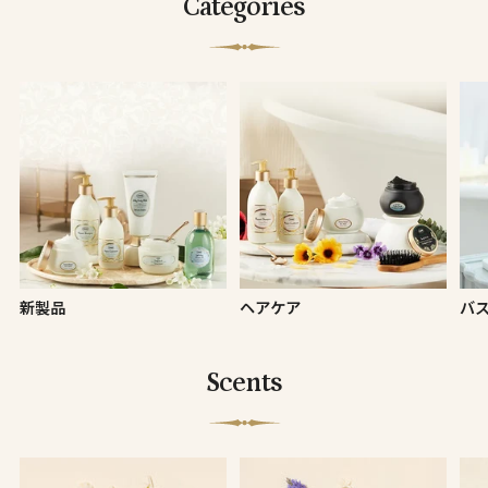
Categories
新製品
ヘアケア
バ
Scents